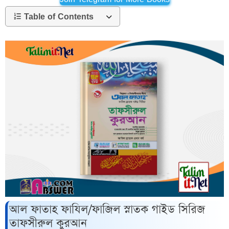
Table of Contents
আল ফাতাহ ফাযিল/ফাজিল স্নাতক গাইড সিরিজ
তাফসীরুল কুরআন