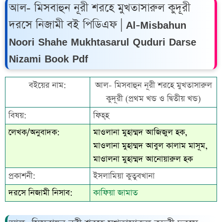
আল- মিসবাহুন নূরী শরহে মুখতাসারুল কুদূরী
দরসে নিজামী বই পিডিএফ | Al-Misbahun
Noori Shahe Mukhtasarul Quduri Darse
Nizami Book Pdf
বইয়ের নাম:
আল- মিসবাহুন নূরী শরহে মুখতাসারুল
কুদূরী (প্রথম খন্ড ও দ্বিতীয় খন্ড)
বিষয়:
ফিহ্‌হ
লেখক/অনুবাদক:
মাওলানা মুহাম্মদ আজিজুল হক,
মাওলানা মুহাম্মদ আবুল কালাম মাসূম,
মাওালনা মুহাম্মদ আনোয়ারুল হক
প্রকাশনী:
ইসলামিয়া কুতুবখানা
দরসে নিজামী নিসাব:
কাফিয়া জামাত