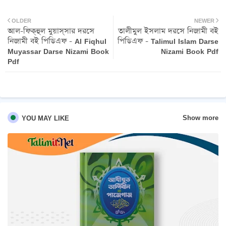
Twit
Wh
OLDER
NEWER
আল-ফিক্‌হুল মুয়াস্‌সার দরসে
তালীমুল ইসলাম দরসে নিজামী বই
ter
atsa
নিজামী বই পিডিএফ - Al Fiqhul
পিডিএফ - Talimul Islam Darse
Muyassar Darse Nizami Book
Nizami Book Pdf
pp
Pdf
Show more
YOU MAY LIKE