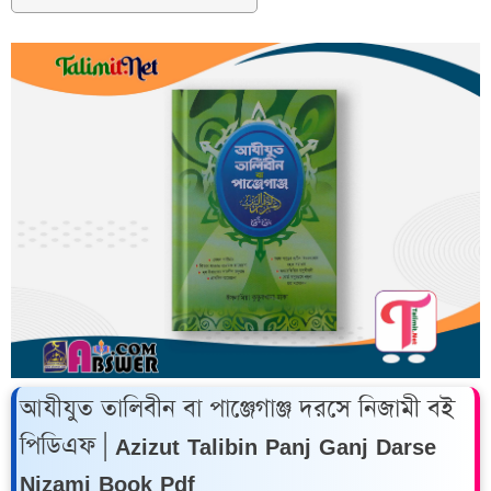
আযীযুত তালিবীন বা পাঞ্জেগাঞ্জ দরসে নিজামী বই
পিডিএফ | Azizut Talibin Panj Ganj Darse
Nizami Book Pdf