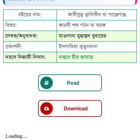
বইয়ের নাম:
আযীযুত্ব ত্বালিবীন বা পাঞ্জেগাঞ্জ
বিষয়:
আরবী শব্দ গঠন বা সরফ
লেখক/অনুবাদক:
মাওলানা মুহাম্মদ যুবায়ের
প্রকাশনী:
ইসলামিয়া কুতুবখানা
দরসে নিজামী নিসাব:
নাহবে মীর জামাত
Read
Download