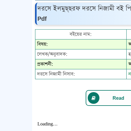
দরসে ইলমুছ্‌ছরফ দরসে নিজামী বই প
Pdf
বইয়ের নাম:
বিষয়:
আ
লেখক/অনুবাদক:
হ
প্রকাশনী:
আ
দরসে নিজামী নিসাব:
ন
Read