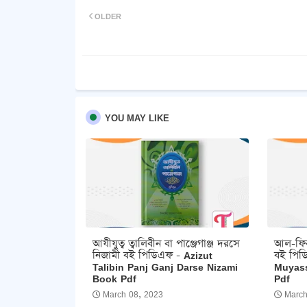
OLDER
YOU MAY LIKE
আযীযুত্ব ত্বালিবীন বা পাঞ্জেগাঞ্জ দরসে
আল-ফিক্
নিজামী বই পিডিএফ - Azizut
বই পিড
Talibin Panj Ganj Darse Nizami
Muyass
Book Pdf
Pdf
March 08, 2023
March