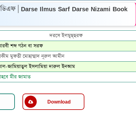
িডিএফ | Darse Ilmus Sarf Darse Nizami Book
দরসে ইলমুছ্‌ছরফ
রবী শব্দ গঠন বা সরফ
াকীম মুফতী মোহাম্মাদ নূরুল আমীন
ল-জামিয়াতুল ইসলামিয়া দারুল ইনআম
াহবে মীর জামাত
Download