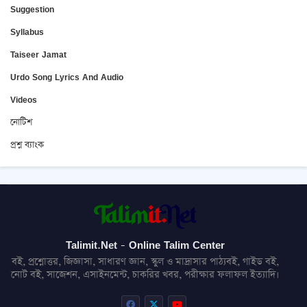
Suggestion
Syllabus
Taiseer Jamat
Urdo Song Lyrics And Audio
Videos
নোটিশ
প্রশ্ন ব্যাংক
Talimit.Net - Online Talim Center
বই, প্রশ্নোত্তর, জিজ্ঞাসা, সাধারণ জ্ঞান, স্কুল ও মাদ্রাসার পাঠ্যবই, গাইড বই,
নোট বই, সাজেশন, এসাইনমেন্ট, চাকরির খবর, পরীক্ষার ফলাফল ইত্যাদি।