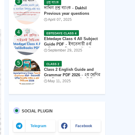
প্রশ্ন ব্যাংক
দাখিল প্রশ্ন ব্যাংক - Dakhil
Previous year questions
April 07, 2025
EBTEDAYE CLASS 4
Ebtedaye Class 4 All Subject
Guide PDF - ইবতেদায়ী ৪র্থ
শ্রেণির সকল বিষয়ের গাইডবই
September 29, 2025
পিডিএফ 2026 ফ্রি ডাউনলোড
CLASS 2
Class 2 English Guide and
Grammar PDF 2026 - ২য় শ্রেণির
ইংরেজি গ্রামার এবং গাইড পিডিএফ
May 11, 2025
২০২৬
SOCIAL PLUGIN
Telegram
Facebook