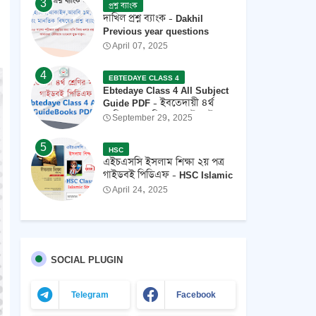
প্রশ্ন ব্যাংক
দাখিল প্রশ্ন ব্যাংক - Dakhil
Previous year questions
April 07, 2025
EBTEDAYE CLASS 4
Ebtedaye Class 4 All Subject
Guide PDF - ইবতেদায়ী ৪র্থ
শ্রেণির সকল বিষয়ের গাইডবই
September 29, 2025
পিডিএফ 2026 ফ্রি ডাউনলোড
HSC
এইচএসসি ইসলাম শিক্ষা ২য় পত্র
গাইডবই পিডিএফ - HSC Islamic
Studies 2nd Paper Guide PDF
April 24, 2025
(ইসলামী ইতিহাস ও সংস্কৃতি বিষয়ক
পূর্ণাঙ্গ সহায়িকা) 2026
SOCIAL PLUGIN
Telegram
Facebook