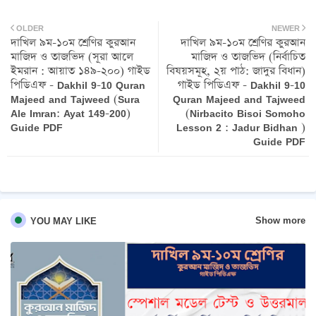
Twit
Wh
OLDER
NEWER
দাখিল ৯ম-১০ম শ্রেণির কুরআন
দাখিল ৯ম-১০ম শ্রেণির কুরআন
ter
atsa
মাজিদ ও তাজভিদ (সূরা আলে
মাজিদ ও তাজভিদ (নির্বাচিত
ইমরান : আয়াত ১৪৯-২০০) গাইড
বিষয়সমূহ, ২য় পাঠ: জাদুর বিধান)
pp
পিডিএফ - Dakhil 9-10 Quran
গাইড পিডিএফ - Dakhil 9-10
Majeed and Tajweed (Sura
Quran Majeed and Tajweed
Ale Imran: Ayat 149-200)
(Nirbacito Bisoi Somoho
Guide PDF
Lesson 2 : Jadur Bidhan )
Guide PDF
Show more
YOU MAY LIKE