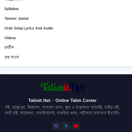
Syllabus
Taiseer Jamat
Urdo Song Lyrics And Audio
Videos
নোটিশ
প্রশ্ন ব্যাংক
Talimit.Net - Online Talim Center
বই, প্রশ্নোত্তর, জিজ্ঞাসা, সাধারণ জ্ঞান, স্কুল ও মাদ্রাসার পাঠ্যবই, গাইড বই,
নোট বই, সাজেশন, এসাইনমেন্ট, চাকরির খবর, পরীক্ষার ফলাফল ইত্যাদি।