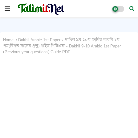
Home
Dakhil Arabic 1st Paper
দাখিল ৯ম ১০ম শ্রেণির আরবি ১ম
পত্র(বিগত সালের প্রশ্ন) গাইড পিডিএফ - Dakhil 9-10 Arabic 1st Paper
(Previous year questions) Guide PDF