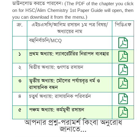
ডাউনলোড করতে পারবেন। (The PDF of the chapter you click
on for HSC/Alim Chemistry 1st Paper Guide will open, then
you can download it from the menu.)
ক্র.
এইচএসসি/আলিম রসায়ন ১ম পত্র বিষয়/
পিডিএফ
অধ্যায়ের নাম
বহুনির্বাচনি/MCQ
১
প্রথম অধ্যায়: ল্যাবরেটরির নিরাপদ ব্যবহার
২
দ্বিতীয় অধ্যায়: গুণগত রসায়ন
৩
তৃতীয় অধ্যায়: মৌলের পর্যায়বৃত্ত ধর্ম ও
রাসায়নিক বন্ধন
৪
চতুর্থ অধ্যায়: রাসায়নিক পরিবর্তন
৫
পঞ্চম অধ্যায়: কর্মমুখী রসায়ন
আপনার প্রশ্ন-পরামর্শ কিংবা অনুরোধ
জানাতে...