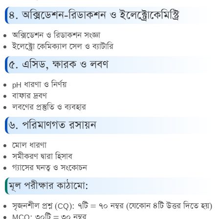
৪. অক্সিডেশন-রিডাকশন ও ইলেক্ট্রোকেমিস্ট্রি
অক্সিডেশন ও রিডাকশন সংজ্ঞা
ইলেক্ট্রো কেমিক্যাল সেল ও ব্যাটারি
৫. এসিড, ক্ষারক ও লবণ
pH ধারণা ও নির্ণয়
বাফার দ্রবণ
লবণের প্রস্তুতি ও ব্যবহার
৬. পরিমাণগত রসায়ন
মোল ধারণা
সমীকরণ দ্বারা হিসাব
গ্যাসের ঘনত্ব ও সংকোচন
মূল পরীক্ষার কাঠামো:
সৃজনশীল প্রশ্ন (CQ): ৭টি = ৭০ নম্বর (যেকোন ৪টি উত্তর দিতে হয়)
MCQ: ৩০টি = ৩০ নম্বর