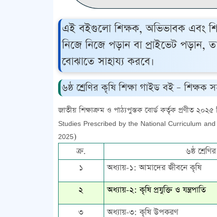
এই বইগুলো শিক্ষক, অভিভাবক এবং শিক
নিজে নিজে পড়ান বা প্রাইভেট পড়ান, 
বোঝাতে সাহায্য করবে।
৬ষ্ঠ শ্রেণির কৃষি শিক্ষা গাইড বই – শিক্ষ
জাতীয় শিক্ষাক্রম ও পাঠ্যপুস্তক বোর্ড কর্তৃক প্রণীত ২০২৫ শি
Studies Prescribed by the National Curriculum and
2025)
ক্র.
৬ষ্ঠ শ্রেণ
১
অধ্যায়-১: আমাদের জীবনে কৃষি
২
অধ্যায়-২: কৃষি প্রযুক্তি ও যন্ত্রপাতি
৩
অধ্যায়-৩: কৃষি উপকরণ