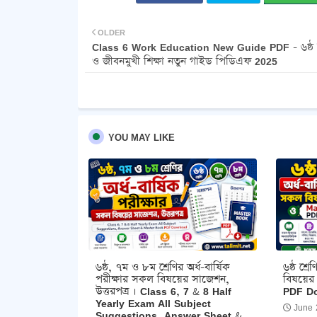
OLDER
Class 6 Work Education New Guide PDF - ৬ষ্ঠ শ্র
ও জীবনমুখী শিক্ষা নতুন গাইড পিডিএফ 2025
YOU MAY LIKE
৬ষ্ঠ, ৭ম ও ৮ম শ্রেণির অর্ধ-বার্ষিক
৬ষ্ঠ শ্র
পরীক্ষার সকল বিষয়ের সাজেশন,
বিষয়ের
উত্তরপত্র । Class 6, 7 & 8 Half
PDF D
Yearly Exam All Subject
June 
Suggestions, Answer Sheet &