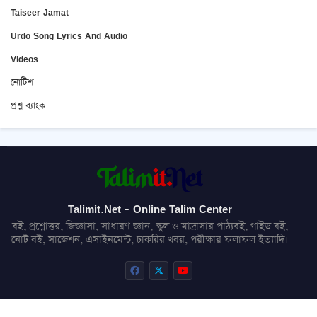
Taiseer Jamat
Urdo Song Lyrics And Audio
Videos
নোটিশ
প্রশ্ন ব্যাংক
Talimit.Net - Online Talim Center
বই, প্রশ্নোত্তর, জিজ্ঞাসা, সাধারণ জ্ঞান, স্কুল ও মাদ্রাসার পাঠ্যবই, গাইড বই,
নোট বই, সাজেশন, এসাইনমেন্ট, চাকরির খবর, পরীক্ষার ফলাফল ইত্যাদি।