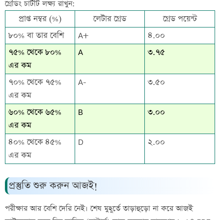
গ্রেডিং চার্টটি লক্ষ্য রাখুন:
প্রাপ্ত নম্বর (%)
লেটার গ্রেড
গ্রেড পয়েন্ট
৮০% বা তার বেশি
A+
৪.০০
৭৫% থেকে ৮০%
A
৩.৭৫
এর কম
৭০% থেকে ৭৫%
A-
৩.৫০
এর কম
৬০% থেকে ৬৫%
B
৩.০০
এর কম
৪০% থেকে ৪৫%
D
২.০০
এর কম
প্রস্তুতি শুরু করুন আজই!
পরীক্ষার আর বেশি দেরি নেই। শেষ মুহূর্তে তাড়াহুড়ো না করে আজই