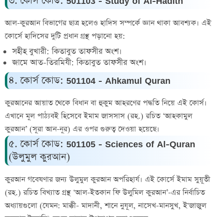
৩. কোর্স কোড: 501103 - Study of Al-Hadith
আল-কুরআন বিভাগের ছাত্র হলেও হাদিস সম্পর্কে জ্ঞান থাকা আবশ্যক। এই
কোর্সে হাদিসের দুটি প্রধান গ্রন্থ পড়ানো হয়:
সহীহ বুখারী:
কিতাবুত তাফসীর অংশ।
জামে আত-তিরমিযী:
কিতাবুত তাফসীর অংশ।
৪. কোর্স কোড: 501104 - Ahkamul Quran
কুরআনের আয়াত থেকে বিধান বা হুকুম আহরণের পদ্ধতি নিয়ে এই কোর্স।
এখানে মূল পাঠ্যবই হিসেবে ইমাম জাসসাস (রহ.) রচিত
‘আহকামুল
কুরআন’
(সূরা আন-নূর) এর ওপর গুরুত্ব দেওয়া হয়েছে।
৫. কোর্স কোড: 501105 - Sciences of Al-Quran
(উলুমুল কুরআন)
কুরআন গবেষণার জন্য উলুমুল কুরআন অপরিহার্য। এই কোর্সে ইমাম সুয়ূতী
(রহ.) রচিত বিখ্যাত গ্রন্থ
‘আল-ইতকান ফি উলুমিল কুরআন’
-এর নির্বাচিত
অধ্যায়গুলো (যেমন: মাক্কী- মাদানী, শানে নুযূল, নাসেখ-মানসুখ, ই'জাজুল