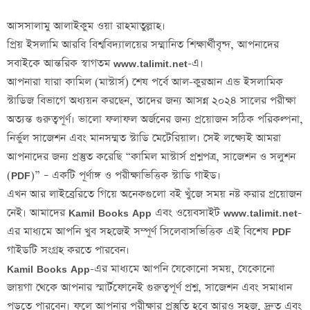
আসসালামু আলাইকুম ওয়া রাহমাতুল্লাহ।
প্রিয় ইসলামি আরবি বিশ্ববিদ্যালয়ের সম্মানিত শিক্ষার্থীবৃন্দ, আপনাদের
সবাইকে আন্তরিক স্বাগতম
www.talimit.net
-এ।
আপনারা যারা
কামিল (মাস্টার্স) শেষ পর্বে আল-কুরআন এন্ড ইসলামিক
স্টাডিজ বিভাগে
অধ্যয়ন করছেন, তাদের জন্য আসন্ন
২০২৪ সালের পরীক্ষা
অত্যন্ত গুরুত্বপূর্ণ। ভালো ফলাফল অর্জনের জন্য প্রয়োজন সঠিক পরিকল্পনা,
নির্ভুল সাজেশন এবং মানসম্মত স্টাডি মেটেরিয়াল। সেই লক্ষ্যেই আমরা
আপনাদের জন্য প্রস্তুত করেছি
“কামিল মাস্টার্স প্রশ্নপত্র, সাজেশন ও সলুশন
(PDF)”
– একটি পূর্ণাঙ্গ ও পরীক্ষাভিত্তিক স্টাডি গাইড।
এখন আর লাইব্রেরিতে গিয়ে অনেকগুলো বই খুঁজে সময় নষ্ট করার প্রয়োজন
নেই। আমাদের
Kamil Books App
এবং ওয়েবসাইট
www.talimit.net
-
এর মাধ্যমে আপনি খুব সহজেই সম্পূর্ণ সিলেবাসভিত্তিক এই বিশেষ
PDF
গাইডটি
সংগ্রহ করতে পারবেন।
Kamil Books App
-এর মাধ্যমে আপনি যেকোনো সময়, যেকোনো
জায়গা থেকে আপনার স্মার্টফোনেই গুরুত্বপূর্ণ প্রশ্ন, সাজেশন এবং সমাধান
পড়তে পারবেন। ফলে আপনার পরীক্ষার প্রস্তুতি হবে আরও সহজ, দ্রুত এবং