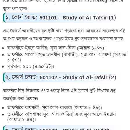
বিস্তারিত আলোচনা করা হয়েছে। নিচে প্রতিটি কোর্সের বিষয়বস্তু সংক্ষেপে
তুলে ধরা হলো:
১. কোর্স কোড: 501101 - Study of Al-Tafsir (1)
এই কোর্সে তাফসীরের মূল দুটি ধারা পড়ানো হয়। আমাদের সাজেশনে এই
অংশের অনুবাদ ও ব্যাখ্যামূলক প্রশ্নের উত্তর খুব সুন্দরভাবে সাজানো আছে।
তাফসীরে ইবনে কাসীর:
সূরা আন-নিসা (আয়াত ১-৪৩)।
তাফসীরে মা'আলিমুত তানযীল (বাগাভী):
সূরা আল-মায়েদা (আয়াত
১-৫০)।
পূর্ণমান:
১০০ (৪ ক্রেডিট)।
২. কোর্স কোড: 501102 - Study of Al-Tafsir (2)
তাফসীর বিদ্-দিরায়ার ওপর গুরুত্ব দিয়ে এই কোর্সে দুটি বিখ্যাত গ্রন্থ
অন্তর্ভুক্ত করা হয়েছে।
তাফসীরে বায়যাবী:
সূরা আল-বাকারা (আয়াত ১-৪৮)।
তাফসীরে কাশশাফ:
সূরা আল-ফাতিহা এবং সূরা আলে-ইমরান
(আয়াত ১-৪৪)।