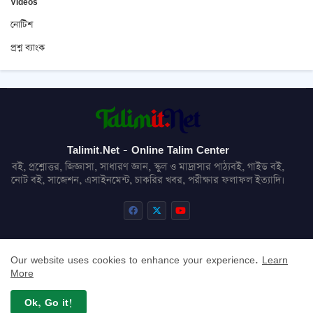
Videos
নোটিশ
প্রশ্ন ব্যাংক
Talimit.Net - Online Talim Center
বই, প্রশ্নোত্তর, জিজ্ঞাসা, সাধারণ জ্ঞান, স্কুল ও মাদ্রাসার পাঠ্যবই, গাইড বই,
নোট বই, সাজেশন, এসাইনমেন্ট, চাকরির খবর, পরীক্ষার ফলাফল ইত্যাদি।
Our website uses cookies to enhance your experience.
Learn
About
Contact us
Privacy Policy
Disclaimer
More
Sitemap
Ok, Go it!
All Right Reserved Copyright © Talimit.Net