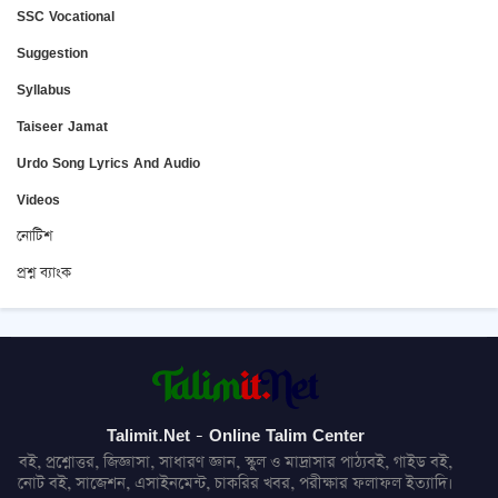
SSC Vocational
Suggestion
Syllabus
Taiseer Jamat
Urdo Song Lyrics And Audio
Videos
নোটিশ
প্রশ্ন ব্যাংক
Talimit.Net - Online Talim Center
বই, প্রশ্নোত্তর, জিজ্ঞাসা, সাধারণ জ্ঞান, স্কুল ও মাদ্রাসার পাঠ্যবই, গাইড বই,
নোট বই, সাজেশন, এসাইনমেন্ট, চাকরির খবর, পরীক্ষার ফলাফল ইত্যাদি।