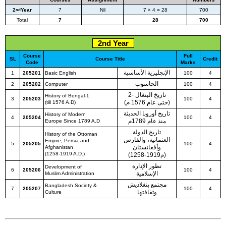
2
Year
7
Nil
7 × 4 = 28
700
nd
Total
7
28
700
2nd Year
Course
Full
SL
Course Title
Credit
Code
Marks
الإنجليزية الأساسية
1
205201
Basic English
100
4
الحاسوب
2
205202
Computer
100
4
تاريخ البنغال -2
History of Bengal-1
3
205203
100
4
(حتى عام 1576 م)
(till 1576 A.D)
تاريخ أوروبا الحديثة
History of Modern
4
205204
100
4
منذ عام 1789م
Europe Since 1789 A.D
تاريخ الدولة
History of the Ottoman
العثمانية، والفارس
Empire, Persia and
5
205205
100
4
وأفغانستان
Afghanistan
(1258-1919 A.D.)
(م1919-1258)
تطور الإدارة
Development of
6
205206
100
4
الإسلامية
Muslim Administration
مجتمع بنغلاديش
Bangladesh Society &
7
205207
100
4
وثقافتها
Culture