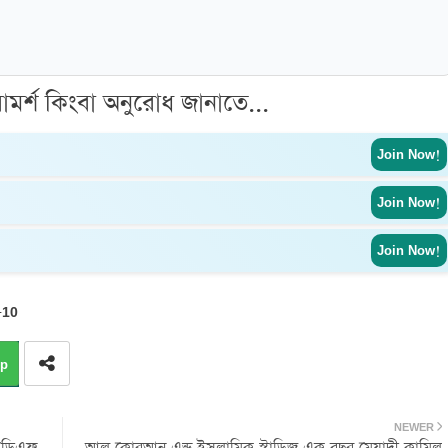
ামর্শ কিংবা অনুরোধ জানাতে...
Join Now!
Join Now!
Join Now!
-10
p
NEWER
পিডিএফ
আল কোরআন এন্ড ইসলামিক স্টাডিজ এক বছর মেয়াদী কামিল