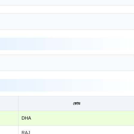
কোড
DHA
RAJ