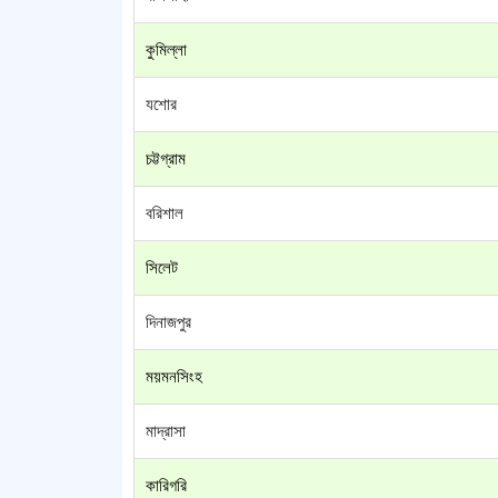
কুমিল্লা
যশোর
চট্টগ্রাম
বরিশাল
সিলেট
দিনাজপুর
ময়মনসিংহ
মাদ্রাসা
কারিগরি