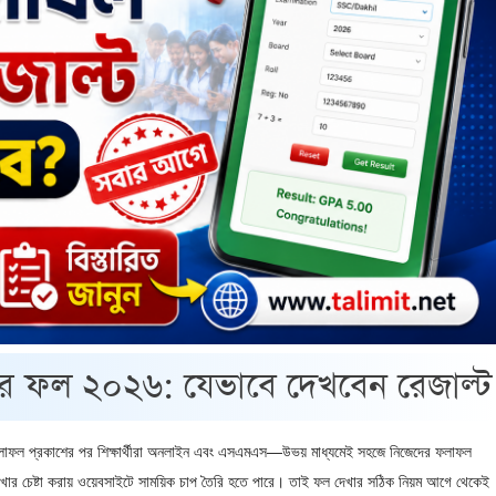
র ফল ২০২৬: যেভাবে দেখবেন রেজাল্ট
র ফলাফল প্রকাশের পর শিক্ষার্থীরা অনলাইন এবং এসএমএস—উভয় মাধ্যমেই সহজে নিজেদের ফলাফল
 দেখার চেষ্টা করায় ওয়েবসাইটে সাময়িক চাপ তৈরি হতে পারে। তাই ফল দেখার সঠিক নিয়ম আগে থেকেই