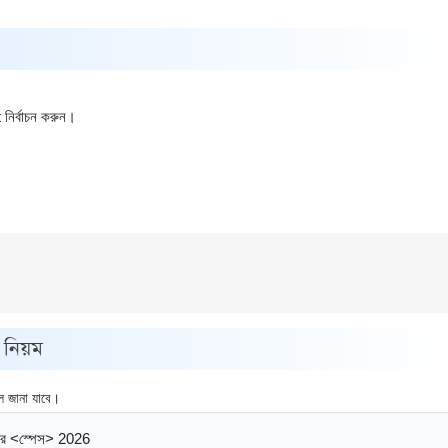
র্বাচন করুন।
 নিয়ম
ল জানা যাবে।
্বর <স্পেস> 2026