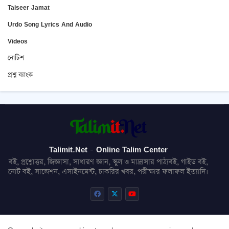
Taiseer Jamat
Urdo Song Lyrics And Audio
Videos
নোটিশ
প্রশ্ন ব্যাংক
Talimit.Net - Online Talim Center
বই, প্রশ্নোত্তর, জিজ্ঞাসা, সাধারণ জ্ঞান, স্কুল ও মাদ্রাসার পাঠ্যবই, গাইড বই,
নোট বই, সাজেশন, এসাইনমেন্ট, চাকরির খবর, পরীক্ষার ফলাফল ইত্যাদি।