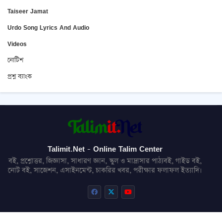
Taiseer Jamat
Urdo Song Lyrics And Audio
Videos
নোটিশ
প্রশ্ন ব্যাংক
Talimit.Net - Online Talim Center
বই, প্রশ্নোত্তর, জিজ্ঞাসা, সাধারণ জ্ঞান, স্কুল ও মাদ্রাসার পাঠ্যবই, গাইড বই,
নোট বই, সাজেশন, এসাইনমেন্ট, চাকরির খবর, পরীক্ষার ফলাফল ইত্যাদি।