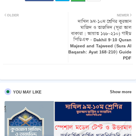
Twit
Wh
OLDER
NEWER
দাখিল ৯ম-১০ম শ্রেণির কুরআন
ter
atsa
মাজিদ ও তাজভিদ (সূরা আল
বাকারা : আয়াত ১৬৮-২১০) গাইড
pp
পিডিএফ - Dakhil 9-10 Quran
Majeed and Tajweed (Sura Al
Baqarah: Ayat 168-210) Guide
PDF
Show more
YOU MAY LIKE