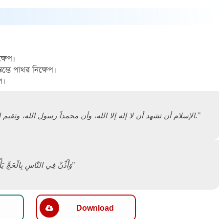
্ষেপ।
ম্ভে পাথর নিক্ষেপ।
প।
"الإسلام أن تشهد أن لا إله إلا الله، وأن محمداً رسول الله، وتقيم الصلاة، وتؤتي الزكاة، وتحج البيت، وتصوم رمضان."
"وَأَذِّنْ فِي النَّاسِ بِالْحَجِّ يَأْتُوكَ رِجَالًا وَعَلَىٰ كُلِّ ضَامِرٍ يَأْتِينَ مِن كُلِّ فَجٍّ عَمِيقٍ"
Download