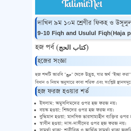
দাখিল ৯ম ১০ম শ্রেণীর ফিকহ ও উসূলুল ফিকহ (হজ পর্ব, الحج
9-10 Fiqh and Usulul Fiqh(Haja 
হজ পর্ব (كتاب الحج)
হজের সংজ্ঞা
হজ শব্দটি আরবি
"حج"
থেকে উদ্ভূত, যার অর্থ "ইচ্ছা করা
বিধান ও নিয়ম অনুসারে কাবা শরিফ এবং সংশ্লিষ্ট স্থানস
হজ ফরজ হওয়ার শর্ত
ইসলাম:
অমুসলিমদের ওপর হজ ফরজ নয়।
বয়স্ক হওয়া:
শিশুদের ওপর হজ ফরজ নয়।
বুদ্ধিমান হওয়া:
মানসিক ভারসাম্যহীন ব্যক্তির ওপ
স্বাধীন হওয়া:
দাস-দাসীদের ওপর হজ ফরজ নয়।
সামর্থ্য থাকা:
শারীরিক ও আর্থিক সামর্থ্য থাকা জরুর