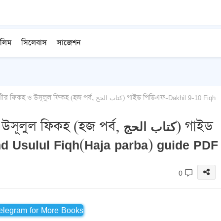
লিম
সিলেবাস
সাজেশন
ুল ফিকহ (হজ পর্ব, كتاب الحج) গাইড পিডিএফ-Dakhil 9-10 Fiqh
িকহ (হজ পর্ব, كتاب الحج) গাইড
d Usulul Fiqh(Haja parba) guide PDF
0
Telegram for More Books