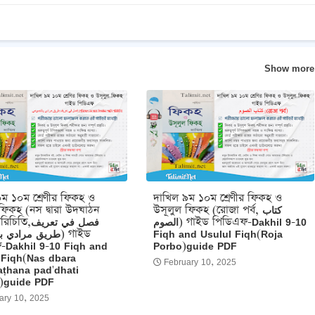
Show more
ম ১০ম শ্রেণীর ফিকহ ও
দাখিল ৯ম ১০ম শ্রেণীর ফিকহ ও
ফিকহ (নস দ্বারা উদঘাঠন
উসূলুল ফিকহ (রোজা পর্ব, كتاب
الصوم) গাইড পিডিএফ-Dakhil 9-10
,فصل في تعريف
طريق مرادي) গাইড
Fiqh and Usulul Fiqh(Roja
-Dakhil 9-10 Fiqh and
Porbo)guide PDF
 Fiqh(Nas dbara
February 10, 2025
ṭhana pad'dhati
ti)guide PDF
ary 10, 2025