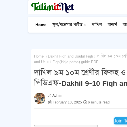
Home
স্কুল/মাদ্রসার গাইড
দাখিল
অনার্স
আ
Home
Dakhil Fiqh and Usulul Fiqh
দাখিল ৯ম ১০ম শ্রেণীর ফিকহ ও উসূল
and Usulul Fiqh(Haja parba) guide PDF
দাখিল ৯ম ১০ম শ্রেণীর ফিকহ ও উসূলুল ফ
পিডিএফ-Dakhil 9-10 Fiqh an
Admin
February 10, 2025
6 minute read
Join 