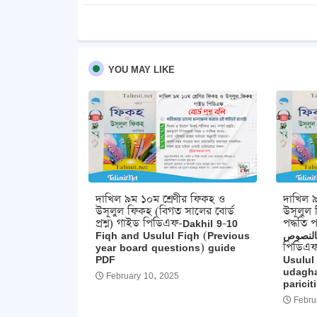
YOU MAY LIKE
দাখিল ৯ম ১০ম শ্রেণীর ফিকহ ও
দাখিল ৯
উসূলুল ফিকহ (বিগত সালের বোর্ড
উসূলুল 
প্রশ্ন) গাইড পিডিএফ-Dakhil 9-10
পদ্ধতি পরিচিতি
Fiqh and Usulul Fiqh (Previous
 بالنصوص
year board questions) guide
পিডিএফ
PDF
Usulul
udagha
February 10, 2025
parici
Febru