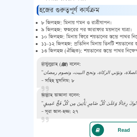
হজের গুরুত্বপূর্ণ কার্যক্রম
৮ জিলহজ:
মিনায় গমন ও রাত্রীযাপন।
৯ জিলহজ:
ফজরের পর আরাফার ময়দানে যাত্রা।
১০ জিলহজ:
মিনায় ফিরে শয়তানের স্তম্ভে পাথর নিক
১১-১২ জিলহজ:
প্রতিদিন মিনায় তিনটি শয়তানের স্ত
১৩ জিলহজ (ঐচ্ছিক):
শয়তানের স্তম্ভে পাথর নিক্ষে
রাসুলুল্লাহ (ﷺ) বলেন:
– সহিহ মুসলিম: ৮
আল্লাহ তাআলা বলেন:
– সূরা আল-হজ্জ: ২৭
Read