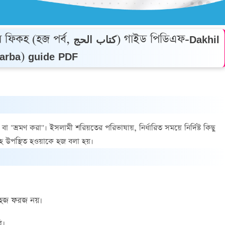
كتاب ) গাইড পিডিএফ-Dakhil
parba) guide PDF
" বা "ভ্রমণ করা"। ইসলামী শরিয়তের পরিভাষায়, নির্ধারিত সময়ে নির্দিষ্ট কিছু
মূহে উপস্থিত হওয়াকে হজ বলা হয়।
র হজ ফরজ নয়।
ি।