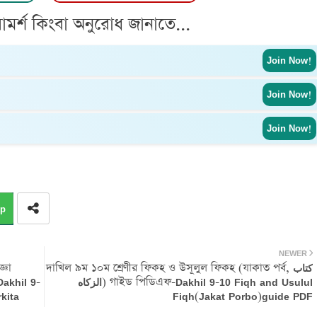
ামর্শ কিংবা অনুরোধ জানাতে...
Join Now!
Join Now!
Join Now!
p
NEWER
্ঞা
দাখিল ৯ম ১০ম শ্রেণীর ফিকহ ও উসূলুল ফিকহ (যাকাত পর্ব, كتاب
الزكاه) গাইড পিডিএফ-Dakhil 9-10 Fiqh and Usulul
kita
Fiqh(Jakat Porbo)guide PDF