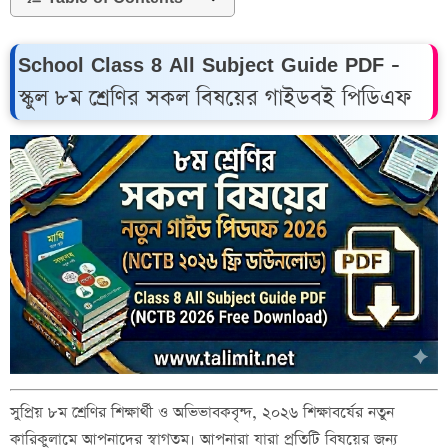
School Class 8 All Subject Guide PDF -
স্কুল ৮ম শ্রেণির সকল বিষয়ের গাইডবই পিডিএফ
সুপ্রিয় ৮ম শ্রেণির শিক্ষার্থী ও অভিভাবকবৃন্দ, ২০২৬ শিক্ষাবর্ষের নতুন
কারিকুলামে আপনাদের স্বাগতম। আপনারা যারা প্রতিটি বিষয়ের জন্য