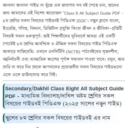
আলাদা আলাদা গাইড না খুঁজে এক জায়গায় সব বই পেতে চান, তাদের
জন্য আমাদের এই বিশেষ আয়োজন "Class 8 All Subject Guide PDF -
৮ম শ্রেণির সকল বিষয়ের গাইডবই পিডিএফ 2026"। নতুন ক্লাসে বাংলা,
ইংরেজি, গণিত, বিজ্ঞান, ডিজিটাল প্রযুক্তি কিংবা জীবন ও জীবিকা—প্রতিটি
বিষয়ই সমান গুরুত্বপূর্ণ। তাই শিক্ষার্থীদের সুবিধার্থে আমরা এই একটি
পোস্টেই ৮ম শ্রেণির আবশ্যিক ও ঐচ্ছিক সকল বিষয়ের গাইড পিডিএফ
আকারে সাজিয়েছি। এখানে এনসিটিবি (NCTB) পাঠ্যবইয়ের সৃজনশীল,
বহুনির্বাচনী এবং ব্যবহারিক অংশের পূর্ণাঙ্গ সমাধান পাওয়া যাবে। চলুন, আর
দেরি না করে নিচ থেকে আপনাদের প্রয়োজনীয় সকল বিষয়ের গাইডগুলো
একে একে ডাউনলোড করে নিই।
Secondary/Dakhil Class Eight All Subject Guide
PDF - মাধ্যমিক বিদ্যালয়/দাখিল অষ্টম শ্রেণির সকল
বিষয়ের গাইডবই পিডিএফ (২০২৫ সালের নতুন গাইড)
স্কুলের ৮ম শ্রেণির সকল বিষয়ের গাইডবই এর নাম