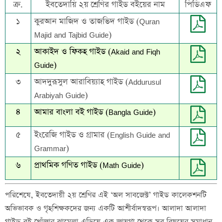
ক্র.
ইবতেদায়ি ২য় শ্রেণির গাইড বইয়ের নাম
পিডিএফ
১
কুরআন মাজিদ ও তাজভিদ গাইড (Quran
Majid and Tajbid Guide)
২
আকাইদ ও ফিকহ গাইড (Akaid and Fiqh
Guide)
৩
আদদুরূসুল আরাবিয়্যাহ গাইড (Addurusul
Arabiyah Guide)
৪
আমার বাংলা বই গাইড (Bangla Guide)
৫
ইংরেজি গাইড ও গ্রামার (English Guide and
Grammar)
৬
প্রাথমিক গণিত গাইড (Math Guide)
পরিশেষে, ইবতেদায়ী ২য় শ্রেণির এই ‘অল সাবজেক্ট’ গাইড কালেকশনটি
অভিভাবক ও গৃহশিক্ষকদের জন্য একটি আশীর্বাদস্বরূপ। আলাদা আলাদা
গাইড বই খোঁজার ঝামেলা এড়িয়ে এক জায়গা থেকে সব বিষয়ের সমাধান