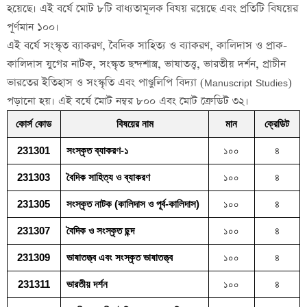
হয়েছে। এই বর্ষে মোট ৮টি বাধ্যতামূলক বিষয় রয়েছে এবং প্রতিটি বিষয়ের
পূর্ণমান ১০০।
এই বর্ষে সংস্কৃত ব্যাকরণ, বৈদিক সাহিত্য ও ব্যাকরণ, কালিদাস ও প্রাক-
কালিদাস যুগের নাটক, সংস্কৃত ছন্দশাস্ত্র, ভাষাতত্ত্ব, ভারতীয় দর্শন, প্রাচীন
ভারতের ইতিহাস ও সংস্কৃতি এবং পাণ্ডুলিপি বিদ্যা (Manuscript Studies)
পড়ানো হয়। এই বর্ষে মোট নম্বর ৮০০ এবং মোট ক্রেডিট ৩২।
কোর্স কোড
বিষয়ের নাম
মান
ক্রেডিট
231301
সংস্কৃত ব্যাকরণ-১
১০০
৪
231303
বৈদিক সাহিত্য ও ব্যাকরণ
১০০
৪
231305
সংস্কৃত নাটক (কালিদাস ও পূর্ব-কালিদাস)
১০০
৪
231307
বৈদিক ও সংস্কৃত ছন্দ
১০০
৪
231309
ভাষাতত্ত্ব এবং সংস্কৃত ভাষাতত্ত্ব
১০০
৪
231311
ভারতীয় দর্শন
১০০
৪