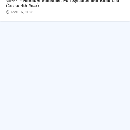
তালিকা - Honours Statistics: Full Syllabus and Book List
(1st to 4th Year)
April 16, 2026