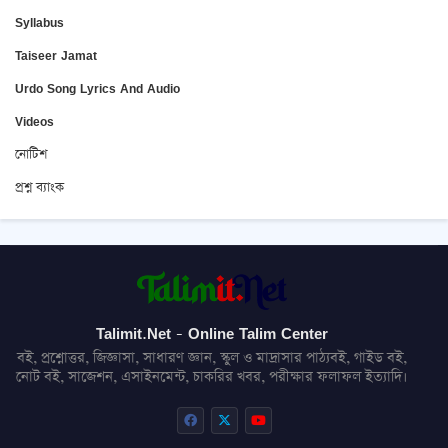
Syllabus
Taiseer Jamat
Urdo Song Lyrics And Audio
Videos
নোটিশ
প্রশ্ন ব্যাংক
Talimit.Net - Online Talim Center
বই, প্রশ্নোত্তর, জিজ্ঞাসা, সাধারণ জ্ঞান, স্কুল ও মাদ্রাসার পাঠ্যবই, গাইড বই,
নোট বই, সাজেশন, এসাইনমেন্ট, চাকরির খবর, পরীক্ষার ফলাফল ইত্যাদি।