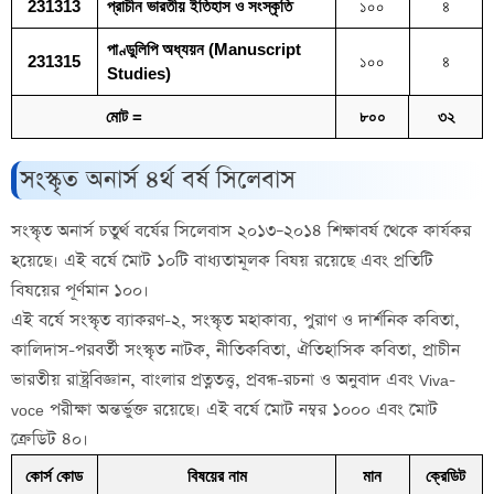
231313
প্রাচীন ভারতীয় ইতিহাস ও সংস্কৃতি
১০০
৪
পাণ্ডুলিপি অধ্যয়ন (Manuscript
231315
১০০
৪
Studies)
মোট =
৮০০
৩২
সংস্কৃত অনার্স ৪র্থ বর্ষ সিলেবাস
সংস্কৃত অনার্স চতুর্থ বর্ষের সিলেবাস ২০১৩–২০১৪ শিক্ষাবর্ষ থেকে কার্যকর
হয়েছে। এই বর্ষে মোট ১০টি বাধ্যতামূলক বিষয় রয়েছে এবং প্রতিটি
বিষয়ের পূর্ণমান ১০০।
এই বর্ষে সংস্কৃত ব্যাকরণ-২, সংস্কৃত মহাকাব্য, পুরাণ ও দার্শনিক কবিতা,
কালিদাস-পরবর্তী সংস্কৃত নাটক, নীতিকবিতা, ঐতিহাসিক কবিতা, প্রাচীন
ভারতীয় রাষ্ট্রবিজ্ঞান, বাংলার প্রত্নতত্ত্ব, প্রবন্ধ-রচনা ও অনুবাদ এবং Viva-
voce পরীক্ষা অন্তর্ভুক্ত রয়েছে। এই বর্ষে মোট নম্বর ১০০০ এবং মোট
ক্রেডিট ৪০।
কোর্স কোড
বিষয়ের নাম
মান
ক্রেডিট