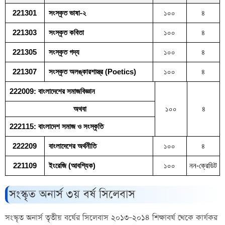
221301
সংস্কৃত ভাষা-২
১০০
৪
221303
সংস্কৃত কবিতা
১০০
৪
221305
সংস্কৃত গদ্য
১০০
৪
221307
সংস্কৃত অলঙ্কারশাস্ত্র (Poetics)
১০০
৪
222009: বাংলাদেশের সমাজবিজ্ঞান
অথবা
১০০
৪
222115: বাংলাদেশ সমাজ ও সংস্কৃতি
222209
বাংলাদেশের অর্থনীতি
১০০
৪
221109
ইংরেজি (আবশ্যিক)
১০০
নন-ক্রেডিট
সংস্কৃত অনার্স ৩য় বর্ষ সিলেবাস
সংস্কৃত অনার্স তৃতীয় বর্ষের সিলেবাস ২০১৩–২০১৪ শিক্ষাবর্ষ থেকে কার্যকর