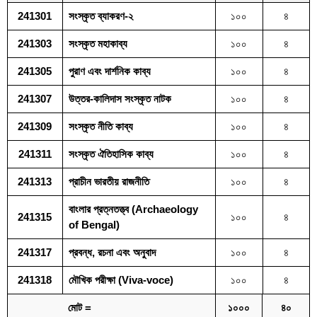
241301
সংস্কৃত ব্যাকরণ-২
১০০
৪
241303
সংস্কৃত মহাকাব্য
১০০
৪
241305
পুরাণ এবং দার্শনিক কাব্য
১০০
৪
241307
উত্তর-কালিদাস সংস্কৃত নাটক
১০০
৪
241309
সংস্কৃত নীতি কাব্য
১০০
৪
241311
সংস্কৃত ঐতিহাসিক কাব্য
১০০
৪
241313
প্রাচীন ভারতীয় রাজনীতি
১০০
৪
বাংলার প্রত্নতত্ত্ব (Archaeology
241315
১০০
৪
of Bengal)
241317
প্রবন্ধ, রচনা এবং অনুবাদ
১০০
৪
241318
মৌখিক পরীক্ষা (Viva-voce)
১০০
৪
মোট =
১০০০
৪০