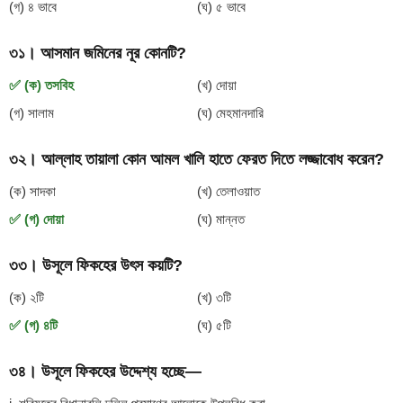
(গ) ৪ ভাবে
(ঘ) ৫ ভাবে
৩১। আসমান জমিনের নূর কোনটি?
✅ (ক) তসবিহ
(খ) দোয়া
(গ) সালাম
(ঘ) মেহমানদারি
৩২। আল্লাহ তায়ালা কোন আমল খালি হাতে ফেরত দিতে লজ্জাবোধ করেন?
(ক) সাদকা
(খ) তেলাওয়াত
✅ (গ) দোয়া
(ঘ) মান্নত
৩৩। উসূলে ফিকহের উৎস কয়টি?
(ক) ২টি
(খ) ৩টি
✅ (গ) ৪টি
(ঘ) ৫টি
৩৪। উসূলে ফিকহের উদ্দেশ্য হচ্ছে—