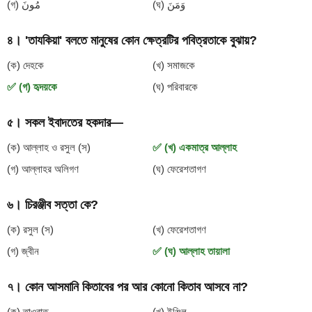
(ঘ) وَمَنَ
(গ) مُونَ
৪। 'তাযকিয়া' বলতে মানুষের কোন ক্ষেত্রটির পবিত্রতাকে বুঝায়?
(ক) দেহকে
(খ) সমাজকে
✅ (গ) হৃদয়কে
(ঘ) পরিবারকে
৫। সকল ইবাদতের হকদার—
(ক) আল্লাহ ও রসুল (স)
✅ (খ) একমাত্র আল্লাহ
(গ) আল্লাহর অলিগণ
(ঘ) ফেরেশতাগণ
৬। চিরঞ্জীব সত্তা কে?
(ক) রসুল (স)
(খ) ফেরেশতাগণ
(গ) জ্বীন
✅ (ঘ) আল্লাহ তায়ালা
৭। কোন আসমানি কিতাবের পর আর কোনো কিতাব আসবে না?
(ক) তাওরাত
(খ) ইঞ্জিল