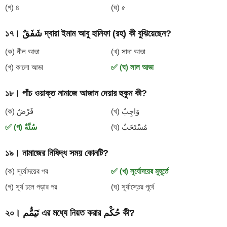
(গ) ৪
(ঘ) ৫
১৭। شَفَقٌ দ্বারা ইমাম আবু হানিফা (রহ) কী বুঝিয়েছেন?
(ক) নীল আভা
(খ) সাদা আভা
(গ) কালো আভা
✅ (ঘ) লাল আভা
১৮। পাঁচ ওয়াক্ত নামাজে আজান দেয়ার হুকুম কী?
(খ) وَاجِبٌ
(ক) فَرْضٌ
(ঘ) مُسْتَحَبٌ
✅ (গ) سُنَّةٌ
১৯। নামাজের নিষিদ্ধ সময় কোনটি?
(ক) সূর্যোদয়ের পর
✅ (খ) সূর্যোদয়ের মুহূর্তে
(গ) সূর্য ঢলে পড়ার পর
(ঘ) সূর্যাস্তের পূর্বে
২০। تَيَمُّم এর মধ্যে নিয়ত করার حُكْم কী?