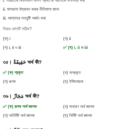
i. শরিয়তের বিধানাবলি দলিল প্রমাণের আলোকে উপলব্ধি করা
ii. মাসয়ালা উদ্ভাবন করার নীতিমালা জানা
iii. আল্লাহর সন্তুষ্টি অর্জন করা
নিচের কোনটি সঠিক?
(ক) i
(খ) ii
(গ) i, ii ও iii
✅ (ঘ) i, ii ও iii
৩৫। حَقِيقَةٌ অর্থ কী?
✅ (ক) প্রকৃত
(খ) অপ্রকৃত
(গ) রূপক
(ঘ) ইঙ্গিতবাচক
৩৬। مَجَازٌ অর্থ কী?
✅ (ক) রূপক অর্থ জ্ঞাপক
(খ) সাধারণ অর্থ জ্ঞাপক
(গ) অনির্দিষ্ট অর্থ জ্ঞাপক
(ঘ) নির্দিষ্ট অর্থ জ্ঞাপক