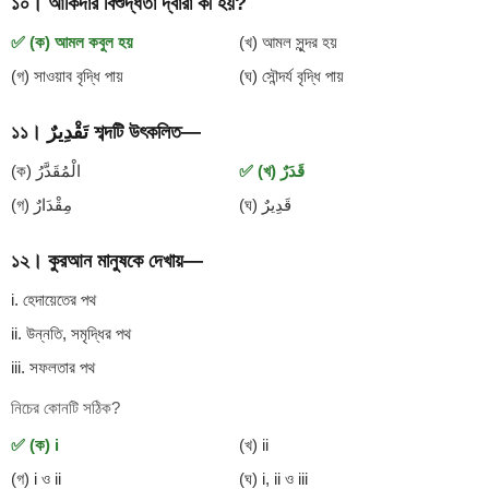
১০। আকিদার বিশুদ্ধতা দ্বারা কী হয়?
✅ (ক) আমল কবুল হয়
(খ) আমল সুন্দর হয়
(গ) সাওয়াব বৃদ্ধি পায়
(ঘ) সৌন্দর্য বৃদ্ধি পায়
১১। تَقْدِيرٌ শব্দটি উৎকলিত—
✅ (খ) قَدَرٌ
(ক) الْمُقَدَّرُ
(ঘ) قَدِيرٌ
(গ) مِقْدَارٌ
১২। কুরআন মানুষকে দেখায়—
i. হেদায়েতের পথ
ii. উন্নতি, সমৃদ্ধির পথ
iii. সফলতার পথ
নিচের কোনটি সঠিক?
✅ (ক) i
(খ) ii
(গ) i ও ii
(ঘ) i, ii ও iii