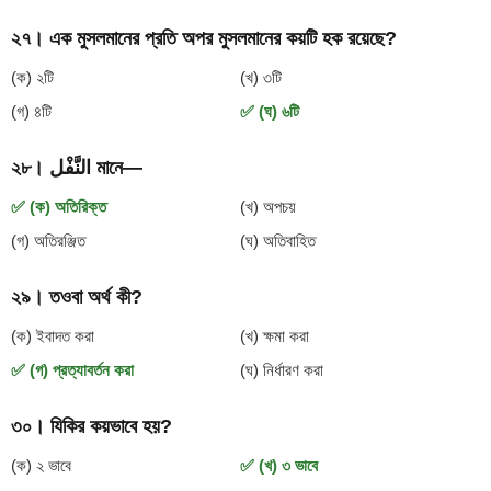
২৭। এক মুসলমানের প্রতি অপর মুসলমানের কয়টি হক রয়েছে?
(ক) ২টি
(খ) ৩টি
(গ) ৪টি
✅ (ঘ) ৬টি
২৮। النَّفْل মানে—
✅ (ক) অতিরিক্ত
(খ) অপচয়
(গ) অতিরঞ্জিত
(ঘ) অতিবাহিত
২৯। তওবা অর্থ কী?
(ক) ইবাদত করা
(খ) ক্ষমা করা
✅ (গ) প্রত্যাবর্তন করা
(ঘ) নির্ধারণ করা
৩০। যিকির কয়ভাবে হয়?
(ক) ২ ভাবে
✅ (খ) ৩ ভাবে