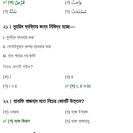
(খ) وَاجِبٌ
✅ (ক) فَرْضٌ
(ঘ) مُسْتَحَبٌ
(গ) سُنَّةٌ
২১। মুহরিম ব্যক্তির জন্য নিষিদ্ধ হচ্ছে—
i. সুগন্ধি ব্যবহার করা
ii. সেলাইযুক্ত কাপড় ব্যবহার করা
iii. হাত পায়ের নখ কাটা
নিচের কোনটি সঠিক?
(ক) i
(খ) ii
(গ) i ও ii
✅ (ঘ) i, ii ও iii
২২। হানাফি মাজহাব মতে নিচের কোনটি উত্তম?
(ক) ওমরাহ
(খ) হজে ইফরাদ
✅ (গ) হজে কিরান
(ঘ) হজে তামাত্তু