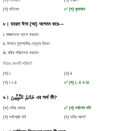
(গ) বাইবেল
✅ (ঘ) কুরআন
৮। হযরত ঈসা (আ) আগমন করে—
i. দাজ্জালকে ধ্বংস করবেন
ii. উম্মতে মুহাম্মাদির নেতৃত্ব দিবেন
iii. রাষ্ট্র পরিচালনা করবেন
নিচের কোনটি সঠিক?
(ক) i
(খ) ii
(গ) i ও ii
✅ (ঘ) i, ii ও iii
৯। خَاتَمُ النَّبِيِّينَ এর অর্থ কী?
(ক) নবির মোহর
✅ (খ) সর্বশেষ নবি
(গ) সর্বশ্রেষ্ঠ নবি
(ঘ) নবির আদর্শ