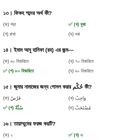
১৩। ফিকহ শব্দের অর্থ কী?
(ক) পড়া
✅ (খ) বুঝা
(গ) রাখা
(ঘ) ধরা
১৪। ইমাম আবু হানিফা (রহ) এর জন্ম—
(ক) ৬০ হিজরিতে
(খ) ৭০ হিজরিতে
✅ (গ) ৮০ হিজরিতে
(ঘ) ৯০ হিজরিতে
১৫। জুমার নামাজের জন্য গোসল করার حُكْم কী?
(খ) وَاجِبٌ
(ক) فَرْضٌ
(ঘ) مُسْتَحَبٌ
✅ (গ) سُنَّةٌ
১৬। তায়াম্মুমের ফরজ কয়টি?
(ক) ২
✅ (খ) ৩