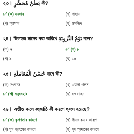
২৩। بَطْنُ مُحَسِّرٍ কী?
✅ (ক) ময়দান
(খ) পাহাড়
(গ) প্রাসাদ
(ঘ) মসজিদ
২৪। জিলহজ মাসের কত তারিখে يَوْمُ التَّرْوِيَةِ বলে?
(ক) ৭
✅ (খ) ৮
(গ) ৯
(ঘ) ১০
২৫। حُسْنُ الْمُعَامَلَةِ মানে কী?
(ক) সৎকাজ
(খ) ওয়াদা পালন
✅ (গ) সদ্ব্যবহার
(ঘ) সৎ সাহস
২৬। অতীত কালে বহুজাতি কী কারণে ধ্বংস হয়েছে?
✅ (ক) কৃপণতার কারণে
(খ) গীবত করার কারণে
(গ) ঘুষ গ্রহণের কারণে
(ঘ) সুদ প্রদানের কারণে