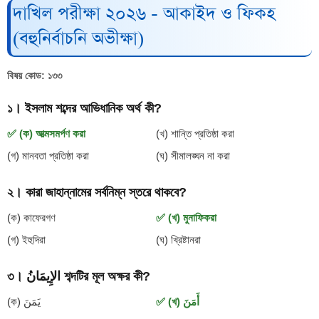
দাখিল পরীক্ষা ২০২৬ - আকাইদ ও ফিকহ
(বহুনির্বাচনি অভীক্ষা)
বিষয় কোড: ১৩৩
১। ইসলাম শব্দের আভিধানিক অর্থ কী?
✅ (ক) আত্মসমর্পণ করা
(খ) শান্তি প্রতিষ্ঠা করা
(গ) মানবতা প্রতিষ্ঠা করা
(ঘ) সীমালঙ্ঘন না করা
২। কারা জাহান্নামের সর্বনিম্ন স্তরে থাকবে?
(ক) কাফেরগণ
✅ (খ) মুনাফিকরা
(গ) ইহুদিরা
(ঘ) খ্রিষ্টানরা
৩। الإِيمَانُ শব্দটির মূল অক্ষর কী?
✅ (খ) أَمَنَ
(ক) يَمَنَ